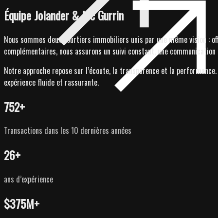
Équipe Jolander & Mc Gurrin
Nous sommes deux courtiers immobiliers unis par une même vision : of
complémentaires, nous assurons un suivi constant, une communication cla
Notre approche repose sur l’écoute, la transparence et la performance
expérience fluide et rassurante.
752
+
Transactions dans les 10 dernières années
26
+
ans d’expérience
$375M
+