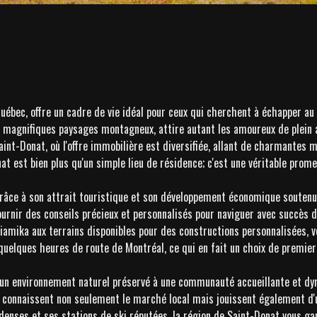
uébec, offre un cadre de vie idéal pour ceux qui cherchent à échapper a
 magnifiques paysages montagneux, attire autant les amoureux de plein a
int-Donat, où l'offre immobilière est diversifiée, allant de charmantes 
 est bien plus qu'un simple lieu de résidence; c'est une véritable promes
ce à son attrait touristique et son développement économique soutenu. Q
ournir des conseils précieux et personnalisés pour naviguer avec succès 
iamika aux terrains disponibles pour des constructions personnalisées, v
quelques heures de route de Montréal, ce qui en fait un choix de premier
 un environnement naturel préservé à une communauté accueillante et dyn
ls connaissent non seulement le marché local mais jouissent également d'
 denses et ses stations de ski réputées, la région de Saint-Donat vous ga