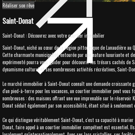
Réaliser son rêve
Saint-Donat
Saint-Donat : Découvrez avec votre courtier immobilier
Saint-Donat, niché au cœur de la région pittoresque de Lanaudière au Q
Cette charmante municipalité, entourée par une nature luxuriante et de
expérimenté pourra vous guider pour découvrir les trésors cachés de Sa
dynamisme culturel et ses nombreuses activités récréatives, Saint-Donat
Le marché immobilier à Saint-Donat connaît une demande croissante grâ
d'un pied-à-terre pour les vacances, un courtier immobilier peut vous f
nombreuses : des maisons offrant une vue imprenable sur le réservoir K
Donat séduit également par son accessibilité, étant situé à seulement 
Ce qui distingue véritablement Saint-Donat, c'est sa capacité à marier
Donat, faire appel à un courtier immobilier compétent est essentiel. I
localement qu'internationalement. Avec ses lacs cristallins, ses forêts